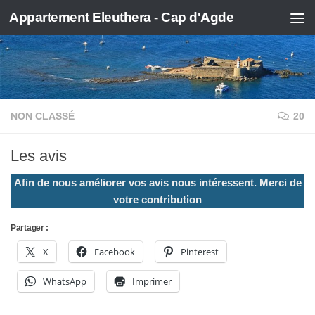
Appartement Eleuthera - Cap d'Agde
Skip to content
NON CLASSÉ
20
Les avis
Afin de nous améliorer vos avis nous intéressent. Merci de
votre contribution
Partager :
X
Facebook
Pinterest
WhatsApp
Imprimer