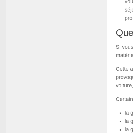
vou
séj
pro
Que 
Si vous
matérie
Cette a
provoq
voiture
Certai
la 
la 
la 