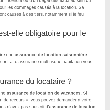
d’un incendie ou d’un dégât des eaux au sein du
pour les dommages causés à la location. Sa
nt causés à des tiers, notamment si le feu
st-elle obligatoire pour le
rire une
assurance de location saisonnière
.
contrat d’assurance multirisque habitation vous
surance du locataire ?
 une
assurance de location de vacances
. Si
don de recours », vous pouvez demander à votre
vous n’avez pas souscrit d’
assurance de location