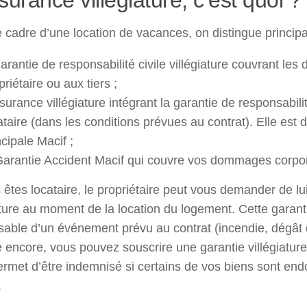
surance villégiature, c’est quoi ?
 cadre d’une location de vacances, on distingue principal
garantie de responsabilité civile villégiature couvrant l
priétaire ou aux tiers ;
ssurance villégiature intégrant la garantie de responsabil
ataire (dans les conditions prévues au contrat). Elle est 
ncipale Macif ;
Garantie Accident Macif qui couvre vos dommages corpor
 êtes locataire, le propriétaire peut vous demander de lui 
ature au moment de la location du logement. Cette garant
able d’un événement prévu au contrat (incendie, dégât d
 encore, vous pouvez souscrire une garantie villégiature. 
ermet d’être indemnisé si certains de vos biens sont e
.