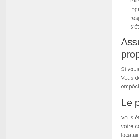
exe
log
res
s’é
Assu
prop
Si vous
Vous de
empêch
Le p
Vous êt
votre c
locatai