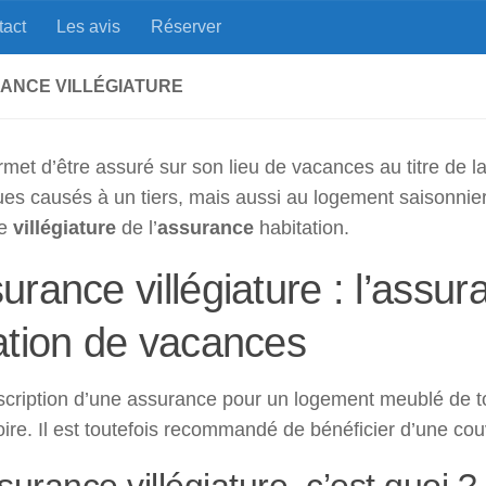
tact
Les avis
Réserver
era - Cap d'Agde
Au milieu des p
ANCE VILLÉGIATURE
rmet d’être assuré sur son lieu de vacances au titre de 
es causés à un tiers, mais aussi au logement saisonnier,
ie
villégiature
de l’
assurance
habitation.
urance villégiature : l’assur
ation de vacances
cription d’une assurance pour un logement meublé de tou
oire. Il est toutefois recommandé de bénéficier d’une couv