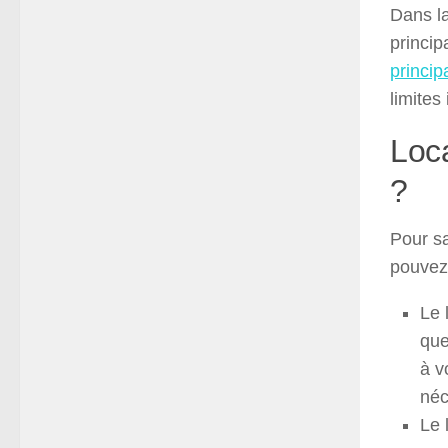
Dans la
princip
princip
limites
Loca
?
Pour sa
pouvez 
Le 
que
à v
néc
Le 