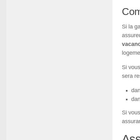
Comm
Si la g
assureu
vacan
logemen
Si vous
sera re
dan
dan
Si vous
assuran
Ass