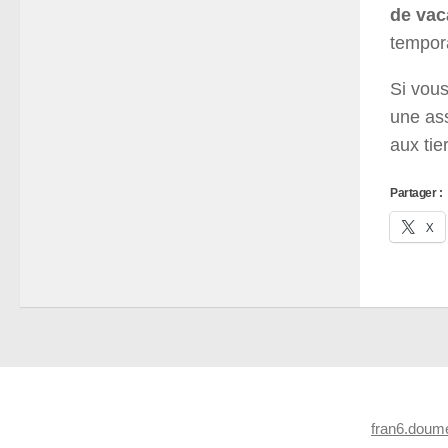
de va
tempora
Si vous
une ass
aux tie
Partager :
X
fran6.dou