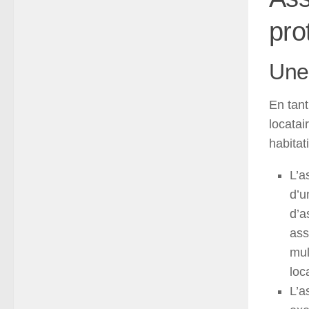
pro
Une 
En tant
locatai
habitat
L’a
d’
d’a
ass
mul
loc
L’a