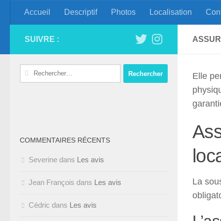
Accueil
Descriptif
Photos
Localisation
Con
Skip to content
Appartement Eleuth
SUIVRE :
ASSUR
Rechercher :
Elle pe
physiqu
garant
Ass
COMMENTAIRES RÉCENTS
loc
Severine
dans
Les avis
La sous
Jean François
dans
Les avis
obligat
Cédric
dans
Les avis