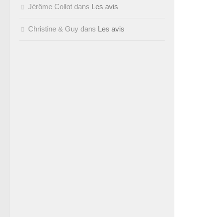
Jérôme Collot
dans
Les avis
Christine & Guy
dans
Les avis