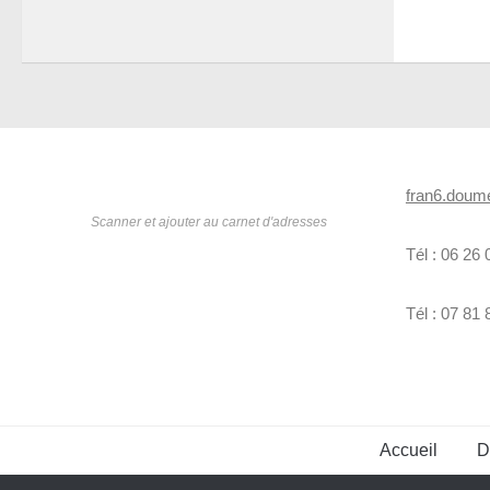
fran6.dou
Scanner et ajouter au carnet d'adresses
Tél : 06 26 
Tél : 07 81 
Accueil
D