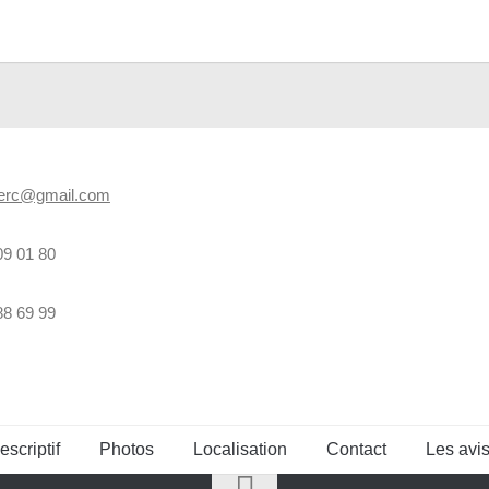
merc@gmail.com
09 01 80
88 69 99
escriptif
Photos
Localisation
Contact
Les avi