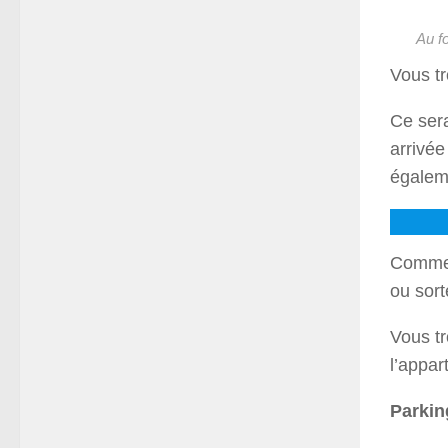
Au f
Vous t
Ce sera
arrivée
égalem
Comme v
ou sort
Vous tr
l’appar
Parkin