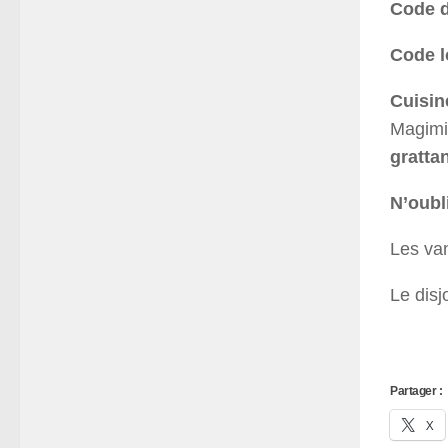
Code d
Code l
Cuisin
Magimi
grattan
N’oubl
Les van
Le disj
Partager :
X