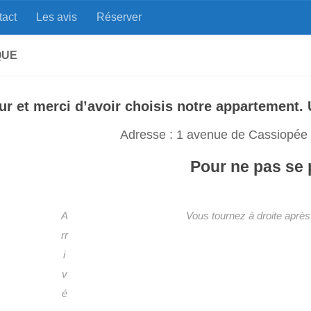
tact
Les avis
Réserver
era - Cap d'Agde
Au milieu des p
QUE
r et merci d’avoir choisis notre appartement. Un
Adresse : 1 avenue de Cassiopée
Pour ne pas se 
A
Vous tournez à droite après 
rr
i
v
é