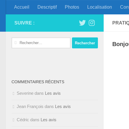
Accueil
Descriptif
Photos
Localisation
Con
Skip to content
Appartement Eleuth
SUIVRE :
PRATI
Rechercher :
Bonjou
COMMENTAIRES RÉCENTS
Severine
dans
Les avis
Jean François
dans
Les avis
Cédric
dans
Les avis